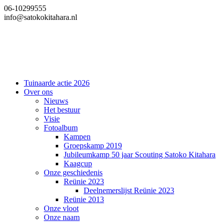
Ga
06-10299555
naar
info@satokokitahara.nl
de
inhoud
Tuinaarde actie 2026
Over ons
Nieuws
Het bestuur
Visie
Fotoalbum
Kampen
Groepskamp 2019
Jubileumkamp 50 jaar Scouting Satoko Kitahara
Kaagcup
Onze geschiedenis
Reünie 2023
Deelnemerslijst Reünie 2023
Reünie 2013
Onze vloot
Onze naam