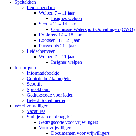
Speltakken
Leidschendam
Welpen 7 – 11 jaar
Insignes welpen
Scouts 11 – 14 jaar
Commissie Watersport Opleidingen (CWO)
Explorers 14 – 18 jaar
Loodsen 18 – 21 jaar
Plusscouts 21+ jaar
Leidschenveen
Welpen 7 – 11 jaar
Insignes welpen
Inschrijven
Informatieboekje
Contributie / kampgeld
Scoutfit
Spreekbeurt
Gedragscode voor leden
Beleid Social media
Word vrijwilliger
Vacatures
Sluit je aan en draag bij
Gedragscode voor vrijwilligers
Voor vrijwilligers
Documenten voor vrijwilligers